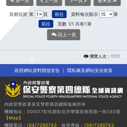
第一頁
上一頁
下一頁
最末頁
目前位於 第
頁
前往
資料每次顯示
筆
前往
頁數 1/1 共有
5
筆
回上一頁
瀏覽人次：
1721
政府網站資料開放宣告
｜
隱私權及網站安全政策
內政部警政署保安警察第四總隊版權所有
機關地址：500017彰化縣彰化市華陽里南郭路一段383號
【Map】
機關電話：
(04)7260743
檢舉專線：
(04)7260743