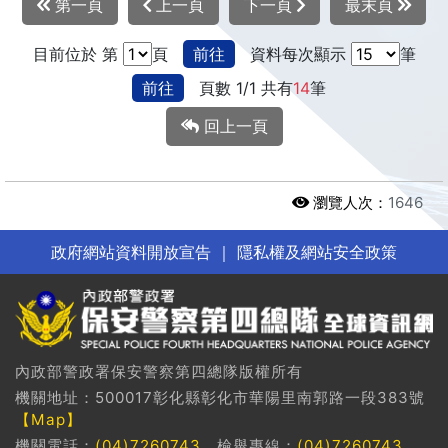
第一頁
上一頁
下一頁
最末頁
目前位於 第
頁
前往
資料每次顯示
筆
前往
頁數 1/1 共有
14
筆
回上一頁
瀏覽人次：
1646
政府網站資料開放宣告
｜
隱私權及網站安全政策
內政部警政署保安警察第四總隊版權所有
機關地址：500017彰化縣彰化市華陽里南郭路一段383號
【Map】
機關電話：
(04)7260743
檢舉專線：
(04)7260743