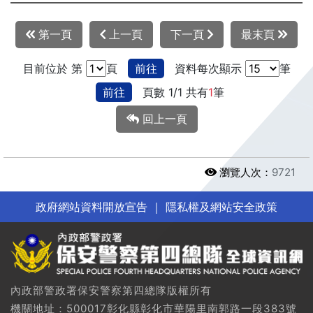
第一頁
上一頁
下一頁
最末頁
目前位於 第
頁
前往
資料每次顯示
筆
前往
頁數 1/1 共有
1
筆
回上一頁
瀏覽人次：
9721
政府網站資料開放宣告
｜
隱私權及網站安全政策
內政部警政署保安警察第四總隊版權所有
機關地址：500017彰化縣彰化市華陽里南郭路一段383號