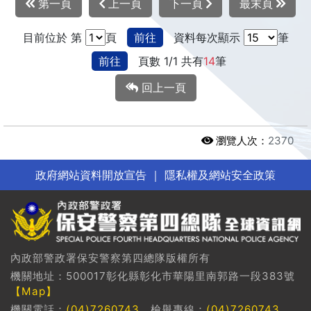
第一頁
上一頁
下一頁
最末頁
目前位於 第
頁
前往
資料每次顯示
筆
前往
頁數 1/1 共有
14
筆
回上一頁
瀏覽人次：
2370
政府網站資料開放宣告
｜
隱私權及網站安全政策
內政部警政署保安警察第四總隊版權所有
機關地址：500017彰化縣彰化市華陽里南郭路一段383號
【Map】
機關電話：
(04)7260743
檢舉專線：
(04)7260743