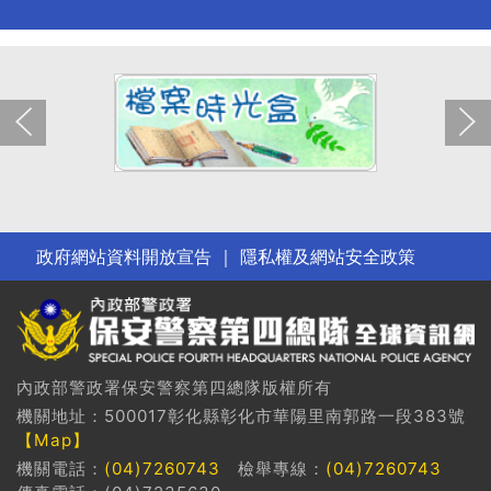
上一張(Previous)
下一張(Nex
政府網站資料開放宣告
｜
隱私權及網站安全政策
A03
內政部警政署保安警察第四總隊版權所有
機關地址：500017彰化縣彰化市華陽里南郭路一段383號
【Map】
機關電話：
(04)7260743
檢舉專線：
(04)7260743