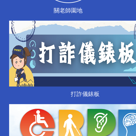
關老師園地
打詐儀錶板