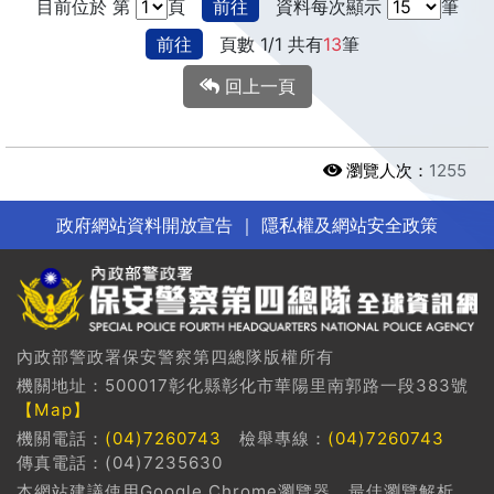
目前位於 第
頁
前往
資料每次顯示
筆
前往
頁數 1/1 共有
13
筆
回上一頁
瀏覽人次：
1255
政府網站資料開放宣告
｜
隱私權及網站安全政策
內政部警政署保安警察第四總隊版權所有
機關地址：500017彰化縣彰化市華陽里南郭路一段383號
【Map】
機關電話：
(04)7260743
檢舉專線：
(04)7260743
傳真電話：(04)7235630
本網站建議使用Google Chrome瀏覽器，最佳瀏覽解析